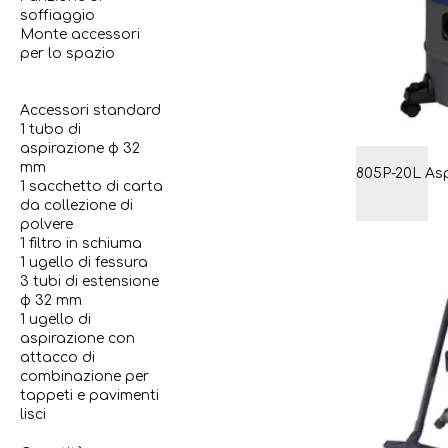
soffiaggio
Monte accessori
per lo spazio
Accessori standard
1 tubo di
aspirazione φ 32
mm
1 sacchetto di carta
da collezione di
polvere
1 filtro in schiuma
1 ugello di fessura
3 tubi di estensione
φ 32 mm
1 ugello di
aspirazione con
attacco di
combinazione per
tappeti e pavimenti
lisci