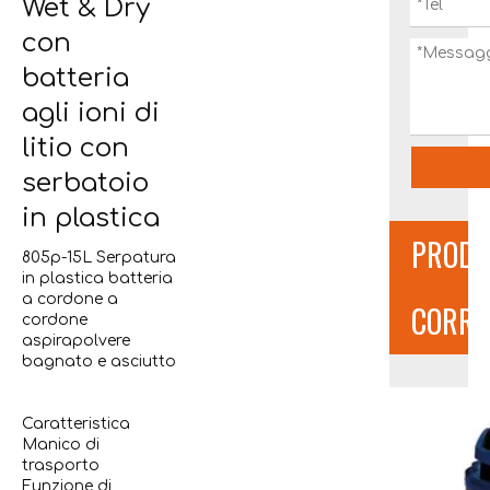
Wet & Dry
con
batteria
agli ioni di
litio con
serbatoio
in plastica
PRODO
805p-15L Serpatura
in plastica batteria
a cordone a
CORRE
cordone
aspirapolvere
bagnato e asciutto
Caratteristica
Manico di
trasporto
Funzione di