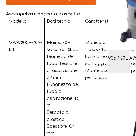
Aspirapolvere bagnato e asciutto
Modello
Dati tecnici
Caratteristica
Ac
MWW805P-20V-
Mains: 20V
Manico di
1 
15L
Vacuità: ≥8kpa
trasporto
φ
Diametro del
Funzione di
1 
tubo flessibile
soffiaggio
da
di aspirazione:
Monte accessori
po
32 mm
per lo spazio
1 
Lunghezza del
1 
tubo di
3 
aspirazione: 1,5
3
m
1 
Serbatoio:
as
plastica
at
Spessore: 0,4
c
mm
ta