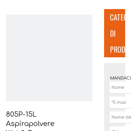
CATEGO
DI
PRODO
MANDACI
805P-15L
Aspirapolvere