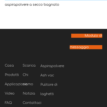
aspirapolvere a secco bagnato
Modulo di
messaggio
Casa
Scarica
Aspirapolvere
Prodotti
Chi
Ash vac
Applicazione
siamo
Pulitore di
Video
Notizia
laghetti
FAQ
Contattaci