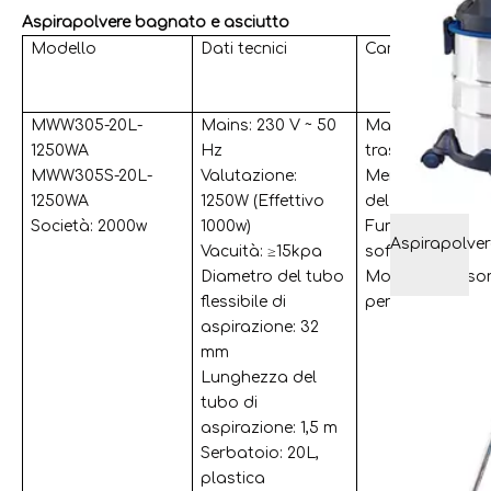
Aspirapolvere bagnato e asciutto
Modello
Dati tecnici
Caratteristica
MWW305-20L-
Mains: 230 V ~ 50
Manico di
1250WA
Hz
trasporto
MWW305S-20L-
Valutazione:
Memorizzazion
1250WA
1250W (Effettivo
del cavo
Società: 2000w
1000w)
Funzione di
Vacuità: ≥15kpa
soffiaggio
Diametro del tubo
Monte accessor
flessibile di
per lo spazio
aspirazione: 32
mm
Lunghezza del
tubo di
aspirazione: 1,5 m
Serbatoio: 20L,
plastica