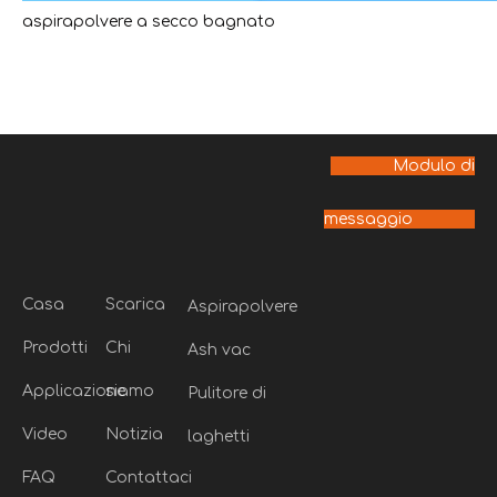
aspirapolvere a secco bagnato
Modulo di
messaggio
Casa
Scarica
Aspirapolvere
Prodotti
Chi
Ash vac
Applicazione
siamo
Pulitore di
Video
Notizia
laghetti
FAQ
Contattaci