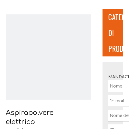
CATEGO
DI
PRODO
MANDACI
Aspirapolvere
elettrico