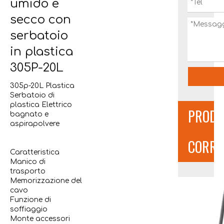
umido e
secco con
serbatoio
in plastica
305P-20L
305p-20L Plastica
Serbatoio di
plastica Elettrico
PRODO
bagnato e
aspirapolvere
CORRE
Caratteristica
Manico di
trasporto
Memorizzazione del
cavo
Funzione di
soffiaggio
Monte accessori