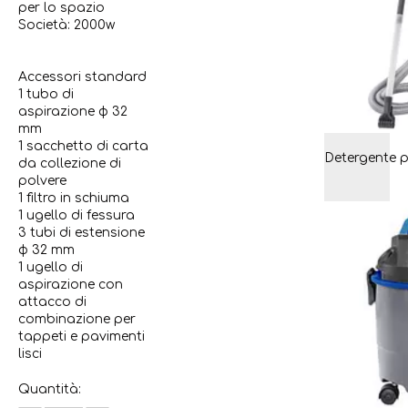
per lo spazio
Società: 2000w
Accessori standard
1 tubo di
aspirazione φ 32
mm
1 sacchetto di carta
da collezione di
polvere
1 filtro in schiuma
1 ugello di fessura
3 tubi di estensione
φ 32 mm
1 ugello di
aspirazione con
attacco di
combinazione per
tappeti e pavimenti
lisci
Quantità: