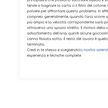
principale è che possono succhiare liquido e sol
tende a bagnare la carta o il filtro del cotone, 
polvere per affrontare questo problema. In effet
compresi: generalmente, quando l'aria scorre a
più ampio e la velocità corrispondente sarà più
attraverso uno spazio stretto. Il motivo della v
adsorbimento dell'aria, quindi alcune goccioli
canna fissata sotto. Il resto del lavoro è quell
terminata.
Credi in te stesso e scegliendo
la nostra azien
esperienza e tecniche complete.