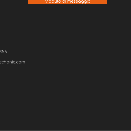
Modulo di messaggio
7856
echanic.com