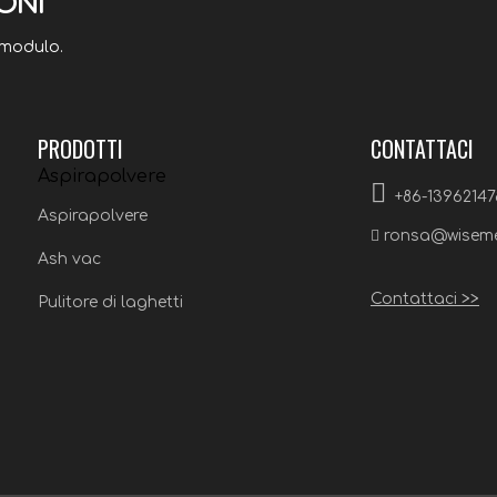
ONI
 modulo.
PRODOTTI
CONTATTACI
Aspirapolvere

+86-1396214
Aspirapolvere

ronsa@wisem
Ash vac
Contattaci >>
Pulitore di laghetti