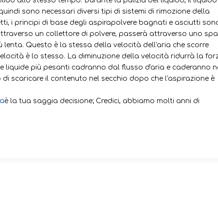
ido allo stesso tempo. Durante la pulizia del liquido, il liquido
quindi sono necessari diversi tipi di sistemi di rimozione della
ti, i principi di base degli aspirapolvere bagnati e asciutti so
ttraverso un collettore di polvere, passerà attraverso uno spa
 lenta. Questo è la stessa della velocità dell'aria che scorre
elocità è lo stesso. La diminuzione della velocità ridurrà la for
ne liquide più pesanti cadranno dal flusso d'aria e caderanno n
o di scaricare il contenuto nel secchio dopo che l'aspirazione è
da
è la tua saggia decisione; Credici, abbiamo molti anni di