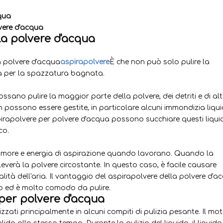
qua
lvere d'acqua
la polvere d'acqua
a polvere d'acqua
aspirapolvere
È che non può solo pulire la
 per la spazzatura bagnata.
sano pulire la maggior parte della polvere, dei detriti e di alt
possono essere gestite, in particolare alcuni immondizia liquid
pirapolvere per polvere d'acqua possono succhiare questi liquid
co.
 rumore e energia di aspirazione quando lavorano. Quando la
leverà la polvere circostante. In questo caso, è facile causare
tà dell'aria. Il vantaggio del aspirapolvere della polvere d'a
co ed è molto comodo da pulire.
per polvere d'acqua
zzati principalmente in alcuni compiti di pulizia pesante. Il mot