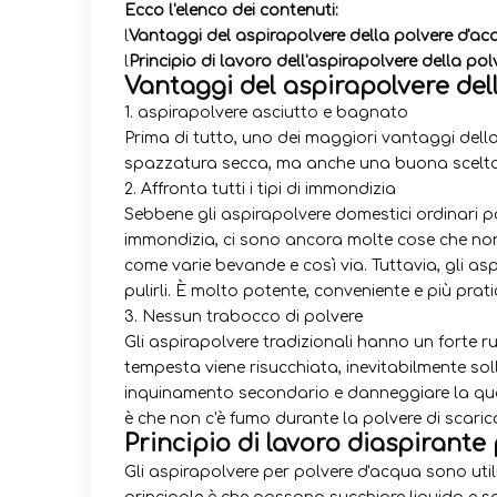
Ecco l'elenco dei contenuti:
l
Vantaggi del aspirapolvere della polvere d'ac
l
Principio di lavoro dell'aspirapolvere della po
Vantaggi del aspirapolvere del
1. aspirapolvere asciutto e bagnato
Prima di tutto, uno dei maggiori vantaggi dell
spazzatura secca, ma anche una buona scelta
2. Affronta tutti i tipi di immondizia
Sebbene gli aspirapolvere domestici ordinari pos
immondizia, ci sono ancora molte cose che non 
come varie bevande e così via. Tuttavia, gli as
pulirli. È molto potente, conveniente e più prati
3. Nessun trabocco di polvere
Gli aspirapolvere tradizionali hanno un forte
tempesta viene risucchiata, inevitabilmente sol
inquinamento secondario e danneggiare la quali
è che non c'è fumo durante la polvere di scari
Principio di lavoro di
aspirante 
Gli aspirapolvere per polvere d'acqua sono utili